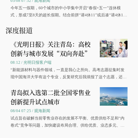
05/08 07:32 / 观海新闻
今年五一假期，60个城市的中小学集中开启“春假+五一”连休模
式，形成7至8天的超长假期。结合前拼“请4休11”或后凑“请4休1
0”的拼假方案，带动游客出游兴致增长。
深度报道
《光明日报》关注青岛：高校
创新与城市发展“双向奔赴”
08:12 / 光明日报客户端
“新能源材料与器件领域，一直是我心之所向。高考志愿征集时发
现中国海洋大学有这个专业，反复研究后我填报了这个志愿，还真
被录取了。”今年7月，来自山西的学子郝君豪，如愿收到中国海洋
青岛拟入选第二批全国零售业
大学材料科学与工程学院材料类专业的录取通知书。
创新提升试点城市
08/04 07:25 / 观海新闻
试点旨在破解当前零售业存在的发展不平衡、优质供给不足和“内
卷式”竞争等问题，加快建设布局合理、供给优质、业态多元、智
慧便捷、竞争有序的现代零售体系。