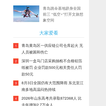
青岛跳伞基地跻身全国
前三 “低空+”打开文旅想
象空间
大家爱看
青岛黄岛区一供应链公司仓库起火 无
1
人员被困和伤亡
深圳一盒马门店采购抽检不合格铝箔
2
纸被罚 企业罚款500元相关责任人罚
款50元
8月3日全国仍有大范围降雨 东北至江
3
南多地高温闷热持续
2026年山东高考共录取872368人 比
4
去年增加2.7万余人