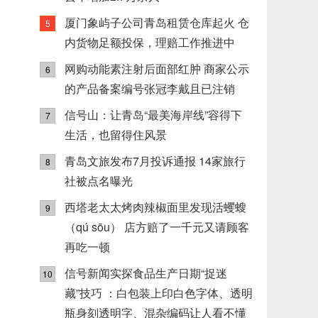
厦门象屿子公司青岛租赁仓库起火 仓
5
内货物足额投保，理赔工作推进中
网购动能素注射后面部红肿 商家公示
6
的产品备案编号张冠李戴且已注销
信号山：让青岛“最美海岸线”容得下
7
生活，也留得住风景
青岛文旅发布7月投诉通报 14家旅行
8
社被点名曝光
西塔老太太烤肉辣椒面里发现活蠼螋
9
（qú sōu） 店方赔了一千元又请顾客
再吃一顿
信号新闻实探食品生产日期“捉迷
10
藏”技巧 ：白包装上印白色字体、透明
瓶身刻透明字、混杂编码让人看不懂