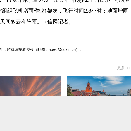
公室组织飞机增雨作业1架次，飞行时间2.8小时；地面增雨
阴天间多云有阵雨。（信网记者）
，转载请获取授权（邮箱：news@qdxin.cn）。
更多 >>
“世纪晚霞”带青岛出圈刷屏 市北文旅推出精品线路
青岛市市南区推出“青春小店·赋能计划” 聚满青岛温情