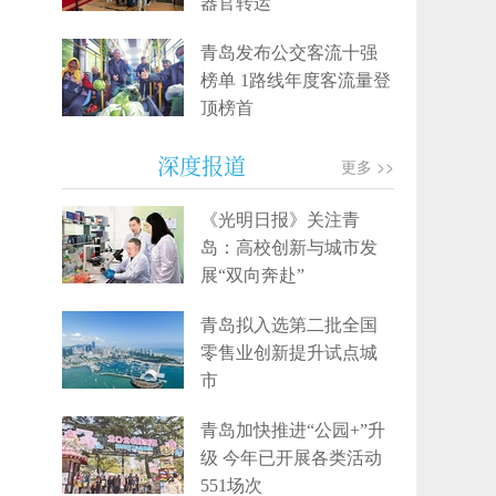
器官转运
青岛发布公交客流十强
榜单 1路线年度客流量登
顶榜首
深度报道
更多 >>
《光明日报》关注青
岛：高校创新与城市发
展“双向奔赴”
青岛拟入选第二批全国
零售业创新提升试点城
市
青岛加快推进“公园+”升
级 今年已开展各类活动
551场次