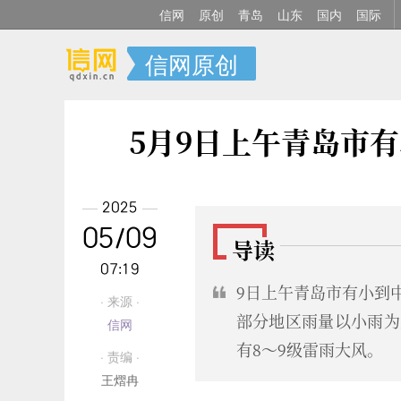
信网
原创
青岛
山东
国内
国际
信网原创
5月9日上午青岛市
2025
05/09
导读
07:19
9日上午青岛市有小到
· 来源 ·
部分地区雨量以小雨为
信网
有8～9级雷雨大风。
· 责编 ·
王熠冉