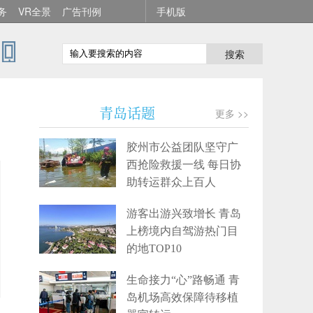
务
VR全景
广告刊例
手机版
搜索
青岛话题
更多 >>
胶州市公益团队坚守广
西抢险救援一线 每日协
助转运群众上百人
游客出游兴致增长 青岛
上榜境内自驾游热门目
的地TOP10
生命接力“心”路畅通 青
岛机场高效保障待移植