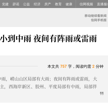
党建
辟谣
公益
经济
房产
教育
健康
信网视频
直播服
有小到中雨 夜间有阵雨或雷雨
本文共
757
字，阅读约需
2
分钟
中雨，崂山山区局部有大雨；夜间有阵雨或雷雨，大
主，西海岸新区、胶州、平度局部有中雨，局部伴