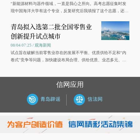
“新能源材料与器件领域，一直是我心之所向。高考志愿征集时发
现中国海洋大学有这个专业，反复研究后我填报了这个志愿，还真
被录取了。”今年7月，来自山西的学子郝君豪，如愿收到中国海洋
青岛拟入选第二批全国零售业
大学材料科学与工程学院材料类专业的录取通知书。
创新提升试点城市
08/04 07:25 / 观海新闻
试点旨在破解当前零售业存在的发展不平衡、优质供给不足和“内
卷式”竞争等问题，加快建设布局合理、供给优质、业态多元、智
慧便捷、竞争有序的现代零售体系。
信网应用