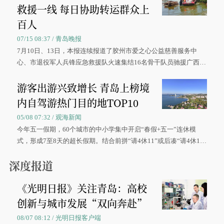
救援一线 每日协助转运群众上
百人
07/15 08:37 / 青岛晚报
7月10日、13日，本报连续报道了胶州市爱之心公益慈善服务中
心、市退役军人兵锋应急救援队火速集结16名骨干队员驰援广西灾
区、奋战在抢险一线的故事，得到众多读者点赞。
游客出游兴致增长 青岛上榜境
内自驾游热门目的地TOP10
05/08 07:32 / 观海新闻
今年五一假期，60个城市的中小学集中开启“春假+五一”连休模
式，形成7至8天的超长假期。结合前拼“请4休11”或后凑“请4休1
0”的拼假方案，带动游客出游兴致增长。
深度报道
《光明日报》关注青岛：高校
创新与城市发展“双向奔赴”
08/07 08:12 / 光明日报客户端