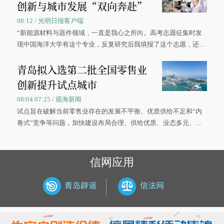
创新与城市发展“双向奔赴”
08:12 / 光明日报客户端
“新能源材料与器件领域，一直是我心之所向。高考志愿征集时发
现中国海洋大学有这个专业，反复研究后我填报了这个志愿，还真
被录取了。”今年7月，来自山西的学子郝君豪，如愿收到中国海洋
青岛拟入选第二批全国零售业
大学材料科学与工程学院材料类专业的录取通知书。
创新提升试点城市
08/04 07:25 / 观海新闻
试点旨在破解当前零售业存在的发展不平衡、优质供给不足和“内
卷式”竞争等问题，加快建设布局合理、供给优质、业态多元、智
慧便捷、竞争有序的现代零售体系。
信网应用