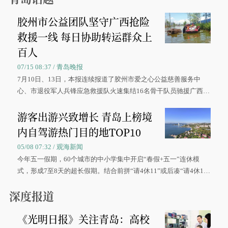
胶州市公益团队坚守广西抢险
救援一线 每日协助转运群众上
百人
07/15 08:37 / 青岛晚报
7月10日、13日，本报连续报道了胶州市爱之心公益慈善服务中
心、市退役军人兵锋应急救援队火速集结16名骨干队员驰援广西灾
区、奋战在抢险一线的故事，得到众多读者点赞。
游客出游兴致增长 青岛上榜境
内自驾游热门目的地TOP10
05/08 07:32 / 观海新闻
今年五一假期，60个城市的中小学集中开启“春假+五一”连休模
式，形成7至8天的超长假期。结合前拼“请4休11”或后凑“请4休1
0”的拼假方案，带动游客出游兴致增长。
深度报道
《光明日报》关注青岛：高校