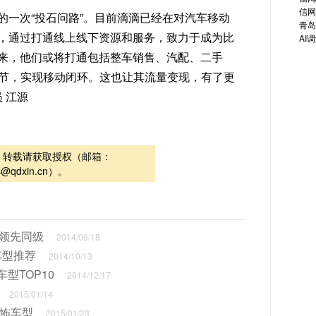
信网
的一次“投石问路”。目前滴滴已经在对汽车移动
青岛
，通过打通线上线下资源和服务，致力于成为比
AI
来，他们或将打通包括整车销售、汽配、二手
环节，实现移动闭环。这也让其流量变现，有了更
 江源
，转载请获取授权（邮箱：
s@qdxin.cn）。
值领先同级
2014/09/18
车型推荐
2014/10/13
型TOP10
2014/12/17
2015/01/14
恐怖车型
2015/01/23