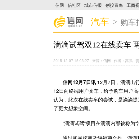
信网
信社区
城市信报
创投青岛
工商
汽车
>
购车
滴滴试驾双12在线卖车 
2015-12-07 15:03:27
来源：
信网
作者：高鹏
信网12月7日讯
12月7日，滴滴出
12日向终端用户卖车，给予购车用户
认为，此次在线卖车的尝试，是滴滴提
了更大想象空间。
“滴滴试驾”项目在滴滴内部被称为“汽
通过和品牌商及经销商合作，滴滴将