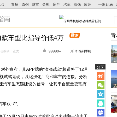
视点
青岛
原创
财富
金融
房产
汽车
影像
胶州
一追到底
指南
青
两款车型比指导价低4万
99999+
责任编辑：亚麦
扫描到手机
分享
行对外宣布，其APP端的“滴滴试驾”频道将于12月
高额试驾返现，以此强化厂商和车主的连接。分析
速汽车生态链建设的信号，让其平台流量变现有
车双12”。
于12月12日中午12时首批启动奔驰和一汽丰田