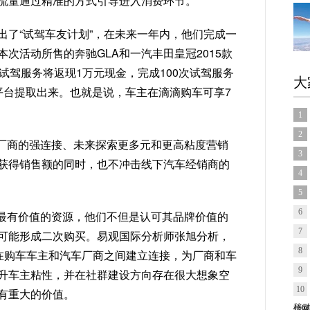
流量通过精准的方式引导进入消费环节。
出了“试驾车友计划”，在未来一年内，他们完成一
次活动所售的奔驰GLA和一汽丰田皇冠2015款
试驾服务将返现1万元现金，完成100次试驾服务
大
平台提取出来。也就是说，车主在滴滴购车可享7
1
2
厂商的强连接、未来探索更多元和更高粘度营销
3
获得销售额的同时，也不冲击线下汽车经销商的
4
5
6
最有价值的资源，他们不但是认可其品牌价值的
7
可能形成二次购买。易观国际分析师张旭分析，
8
将在购车车主和汽车厂商之间建立连接，为厂商和车
9
升车主粘性，并在社群建设方向存在很大想象空
10
有重大的价值。
信网