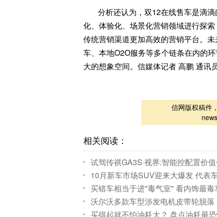
分析还认为，双12在线售车是滴滴
化、体验化、场景化营销领域进行探索
传统营销渠道更加高效的营销平台。未
车、本地O2O服务等多个链条在内的
大的想象空间。信媒体记者 高鹏 通讯员
信网版权稿件
new
相关阅读：
试驾传祺GA3S·视界:智能控配置价
10月新车市场SUV迎来大爆发 代表
买错车相当于进"毒气室" 看内饰最毒车
沃尔沃多款车型涉发电机皮带轮脱落
买得起就不怕油耗大？ 盘点油耗最