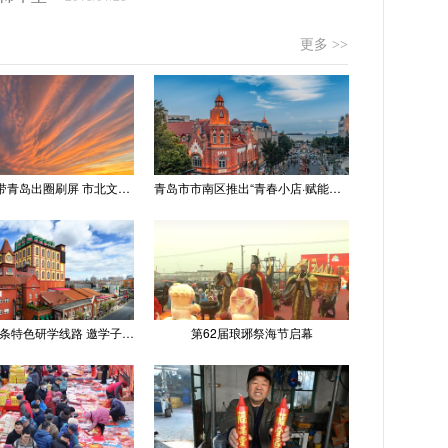
更多 >>
“世纪晚霞”带青岛出圈刷屏 市北文旅推出精品线路
青岛市市南区推出“青春小店·赋能计划” 聚满青岛温情
青岛推出十条特色研学线路 邀学子逐梦深蓝探知山海
第62届琅琊祭海节启幕