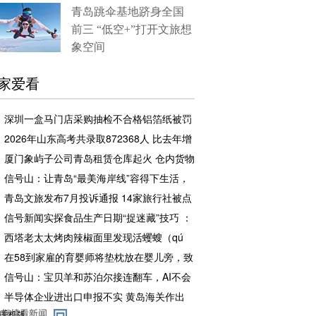
青岛跳伞基地跻身全国
前三 “低空+”打开文旅想
象空间
家爱看
深圳一盒马门店采购抽检不合格铝箔纸被罚
企业罚款500元相关责任人罚款50元
2026年山东高考共录取872368人 比去年增
加2.7万余人
厦门象屿子公司青岛租赁仓库起火 仓内货物
足额投保，理赔工作推进中
信号山：让青岛“最美海岸线”容得下生活，
也留得住风景
青岛文旅发布7月投诉通报 14家旅行社被点
名曝光
信号新闻实探食品生产日期“捉迷藏”技巧 ：
白包装上印白色字体、透明瓶身刻透明字、
西塔老太太烤肉辣椒面里发现活蠼螋（qú
混杂编码让人看不懂
sōu） 店方赔了一千元又请顾客再吃一顿
在58到家雇的育婴师将垫枕放在婴儿旁，致
其口鼻被捂住 家长申请退费屡次被拒，平台
信号山：宝贝羊和苏泊尔接连翻车，AI不会
改为赔偿1元
背锅但会照妖
半导体企业进出口申报不实 黄岛海关作出
4.8万元行政处罚
手机版