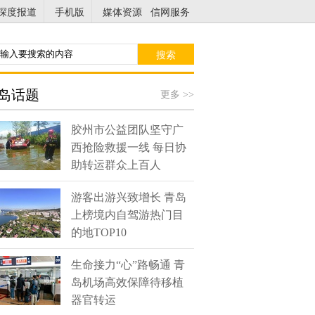
深度报道
手机版
媒体资源
信网服务
搜索
岛话题
更多 >>
胶州市公益团队坚守广
西抢险救援一线 每日协
助转运群众上百人
游客出游兴致增长 青岛
上榜境内自驾游热门目
的地TOP10
生命接力“心”路畅通 青
岛机场高效保障待移植
器官转运