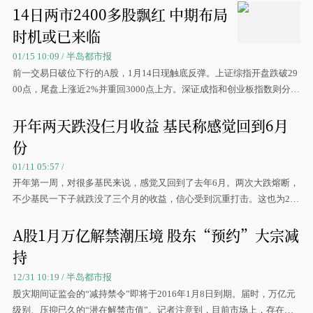
14日两市2400多股飘红 中期布局
时机或已来临
01/15 10:09 / 半岛都市报
前一交易日破位下行的A股，1月14日现触底反弹。上证综指开盘跌破29
00点，尾盘上涨近2%并重回3000点上方。深证成指和创业板指数则分别
录得逾3%和5%的强劲涨幅
开年两天跌没仨月收益 基民称感觉回到6月
份
01/11 05:57 /
开年第一周，对很多基民来说，感觉又回到了去年6月。两次大跌熔断，
不少基民一下子就跌没了三个月的收益，信心受到沉重打击。这也为201
6年行情蒙上了阴影。
A股1月万亿解禁潮压境 股东“预约”大宗减
持
12/31 10:19 / 半岛都市报
股灾期间证监会的“减持禁令”即将于2016年1月8日到期。届时，万亿元
级别、压抑已久的“潜在解禁市值”。记者注意到，目前市场上，存在多