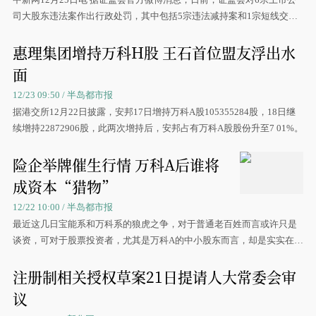
司大股东违法案作出行政处罚，其中包括5宗违法减持案和1宗短线交易
案，
惠理集团增持万科H股 王石首位盟友浮出水
面
12/23 09:50 / 半岛都市报
据港交所12月22日披露，安邦17日增持万科A股105355284股，18日继
续增持22872906股，此两次增持后，安邦占有万科A股股份升至7 01%。
险企举牌催生行情 万科A后谁将
成资本“猎物”
12/22 10:00 / 半岛都市报
最近这几日宝能系和万科系的狼虎之争，对于普通老百姓而言或许只是
谈资，可对于股票投资者，尤其是万科A的中小股东而言，却是实实在在
的机遇和利润。
注册制相关授权草案21日提请人大常委会审
议