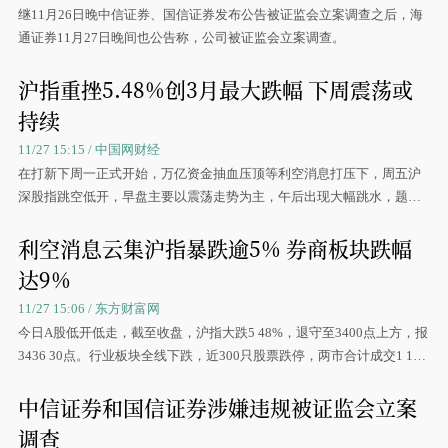
继11月26日晚中信证券、国信证券发布公告被证监会立案调查之后，海
通证券11月27日晚间也公告称，公司被证监会立案调查。
沪指重挫5.48%创3月最大跌幅 下周震荡或
持续
11/27 15:15 / 中国网财经
在打新下周一正式开始，万亿资金抽血压顶等利空消息打压下，周五沪
深股指跳空低开，早盘主要以震荡走势为主，午后出现大幅跳水，题材
权重股全线杀跌，沪指最深接近6%，并失守3500点整数
利空消息云集沪指暴跌逾5% 券商板块跌幅
达9%
11/27 15:06 / 东方财富网
今日A股低开低走，截至收盘，沪指大跌5 48%，退守至3400点上方，报
3436 30点。行业板块全线下跌，近300只股票跌停，两市合计成交1 14
万亿元
中信证券和国信证券涉嫌违规被证监会立案
调查