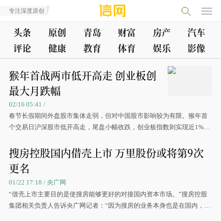
专注深度原创
头条
原创
青岛
财富
房产
汽车
评论
健康
教育
体育
娱乐
影像
猴年首战两市低开高走 创业板创
最大月跌幅
02/16 05:41 /
春节长假期间外盘股市集体走弱，但对中国股市影响较为有限。猴年首
个交易日沪深股市低开高走，尾盘小幅收跌，创业板指数则实现近1%的
涨幅
搜房控股国内借壳上市 万里股份或将第9次
更名
01/22 17:18 / 央广网
“借壳上市主要目的是使搜房能够更好的对接国内资本市场。”搜房控股
集团相关负责人告诉央广网记者：“因为搜房的业务本身也是在国内，回
归到国内的资本市场也是顺理成章的。