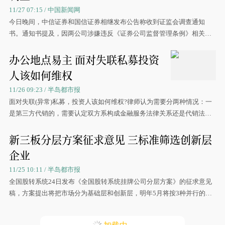
11/27 07:15 / 中国新闻网
今日晚间，中信证券和国信证券相继发布公告称收到证监会调查通知
书。通知书提及，因两公司涉嫌违反《证券公司监督管理条例》相关规
定，根据《中华人民共和国证券法》的有关规定，中国
办公地点易主 面对失联私募投资
人该如何维权
11/26 09:23 / 半岛都市报
面对失联(异常)私募，投资人该如何维权?律师认为需要分两种情况：一
是第三方代销的，需要认定双方系构成金融服务法律关系还是代销法律
关系;二是直接购买的，则涉及民刑两个层面的问题
新三板分层方案征求意见 三标准筛选创新层
企业
11/25 10:11 / 半岛都市报
全国股转系统24日发布《全国股转系统挂牌公司分层方案》的征求意见
稿，方案提出将把市场分为基础层和创新层，明年5月将按3种并行的分
层标准，自动筛选出符合条件的创新层公司。