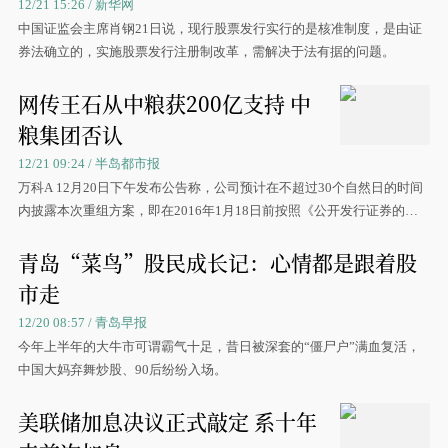
12/21 15:26 / 新华网
中国证监会主席肖钢21日说，现行股票发行实行的是核准制度，是由证
券法确立的，实施股票发行注册制改革，需解决于法有据的问题。
网传王石从中粮获200亿支持 中
粮集团否认
12/21 09:24 / 半岛都市报
万科A 12月20日下午发布公告称，公司预计在不超过30个自然日的时间
内披露本次重组方案，即在2016年1月18日前按照《公开发行证券的公
司信息披露内容与格式准则26号—上市公司重大资产重组》
青岛“菜鸟”股民成长记：心情都是跟着股
市走
12/20 08:57 / 青岛早报
今年上半年的大牛市可谓霸气十足，昔日被深套的“僵尸户”满血复活，
中国大妈弃舞炒股、90后纷纷入场。
美联储加息决议正式敲定 系十年