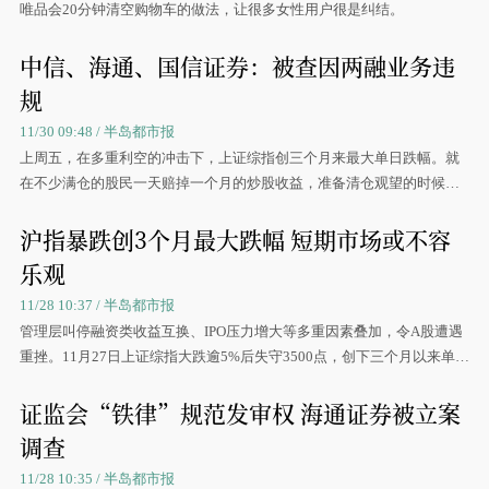
唯品会20分钟清空购物车的做法，让很多女性用户很是纠结。
中信、海通、国信证券：被查因两融业务违
规
11/30 09:48 / 半岛都市报
上周五，在多重利空的冲击下，上证综指创三个月来最大单日跌幅。就
在不少满仓的股民一天赔掉一个月的炒股收益，准备清仓观望的时候，
近日被
沪指暴跌创3个月最大跌幅 短期市场或不容
乐观
11/28 10:37 / 半岛都市报
管理层叫停融资类收益互换、IPO压力增大等多重因素叠加，令A股遭遇
重挫。11月27日上证综指大跌逾5%后失守3500点，创下三个月以来单日
最大跌幅。
证监会“铁律”规范发审权 海通证券被立案
调查
11/28 10:35 / 半岛都市报