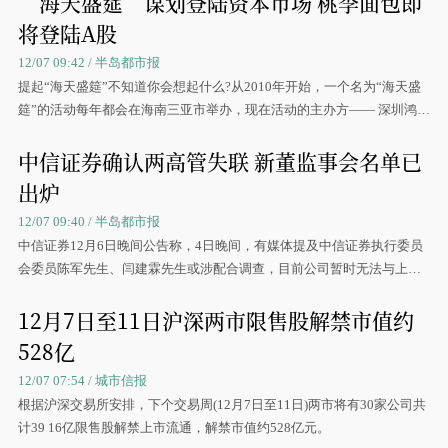
“海天盛筵”谋划登陆资本市场 桃李面包即
将登陆A股
12/07 09:42 / 半岛都市报
提起“海天盛筵”不知道你会想起什么?从2010年开始，一个名为“海天盛
筵”的活动每年都会在海南三亚市举办，现在活动的主办方—— 深圳鸿洲
集团，正在谋划登陆资本市场。
中信证券确认两高管失联 新董监事会名单已
出炉
12/07 09:40 / 半岛都市报
中信证券12月6日晚间公告称，4日晚间，有媒体提及中信证券执行委员
会委员陈军先生、闫建霖先生或涉配合调查，目前公司暂时无法与上述
人员取得联系。
12月7日至11日沪深两市限售股解禁市值约
528亿
12/07 07:54 / 城市信报
根据沪深交易所安排，下个交易周(12月7日至11日)两市将有30家公司共
计39 16亿限售股解禁上市流通，解禁市值约528亿元。