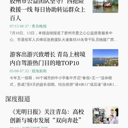
胶州市公益团队坚守广西抢险
救援一线 每日协助转运群众上
百人
07/15 08:37 / 青岛晚报
7月10日、13日，本报连续报道了胶州市爱之心公益慈善服务中
心、市退役军人兵锋应急救援队火速集结16名骨干队员驰援广西灾
区、奋战在抢险一线的故事，得到众多读者点赞。
游客出游兴致增长 青岛上榜境
内自驾游热门目的地TOP10
05/08 07:32 / 观海新闻
今年五一假期，60个城市的中小学集中开启“春假+五一”连休模
式，形成7至8天的超长假期。结合前拼“请4休11”或后凑“请4休1
0”的拼假方案，带动游客出游兴致增长。
深度报道
《光明日报》关注青岛：高校
创新与城市发展“双向奔赴”