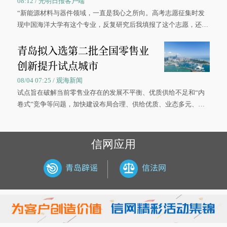
08:12 / 光明日报客户端
“新能源材料与器件领域，一直是我心之所向。高考志愿征集时发
现中国海洋大学有这个专业，反复研究后我填报了这个志愿，还真
被录取了。”今年7月，来自山西的学子郝君豪，如愿收到中国海洋
青岛拟入选第二批全国零售业
大学材料科学与工程学院材料类专业的录取通知书。
创新提升试点城市
08/04 07:25 / 观海新闻
试点旨在破解当前零售业存在的发展不平衡、优质供给不足和“内
卷式”竞争等问题，加快建设布局合理、供给优质、业态多元、智
慧便捷、竞争有序的现代零售体系。
信网应用