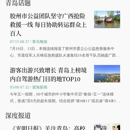
青岛话题
胶州市公益团队坚守广西抢险
救援一线 每日协助转运群众上
百人
07/15 08:37 / 青岛晚报
7月10日、13日，本报连续报道了胶州市爱之心公益慈善服务中
心、市退役军人兵锋应急救援队火速集结16名骨干队员驰援广西灾
区、奋战在抢险一线的故事，得到众多读者点赞。
游客出游兴致增长 青岛上榜境
内自驾游热门目的地TOP10
05/08 07:32 / 观海新闻
今年五一假期，60个城市的中小学集中开启“春假+五一”连休模
式，形成7至8天的超长假期。结合前拼“请4休11”或后凑“请4休1
0”的拼假方案，带动游客出游兴致增长。
深度报道
《光明日报》关注青岛：高校