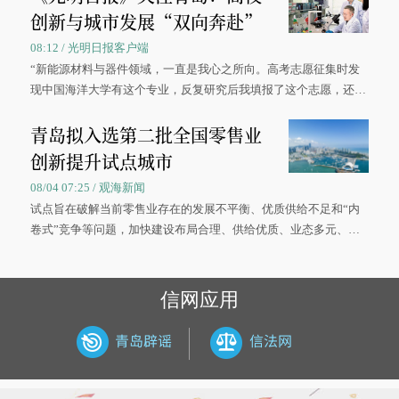
创新与城市发展“双向奔赴”
08:12 / 光明日报客户端
“新能源材料与器件领域，一直是我心之所向。高考志愿征集时发
现中国海洋大学有这个专业，反复研究后我填报了这个志愿，还真
被录取了。”今年7月，来自山西的学子郝君豪，如愿收到中国海洋
青岛拟入选第二批全国零售业
大学材料科学与工程学院材料类专业的录取通知书。
创新提升试点城市
08/04 07:25 / 观海新闻
试点旨在破解当前零售业存在的发展不平衡、优质供给不足和“内
卷式”竞争等问题，加快建设布局合理、供给优质、业态多元、智
慧便捷、竞争有序的现代零售体系。
信网应用