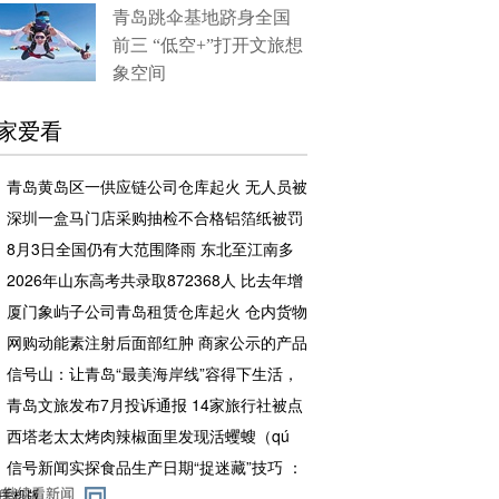
青岛跳伞基地跻身全国
前三 “低空+”打开文旅想
象空间
家爱看
青岛黄岛区一供应链公司仓库起火 无人员被
困和伤亡
深圳一盒马门店采购抽检不合格铝箔纸被罚
企业罚款500元相关责任人罚款50元
8月3日全国仍有大范围降雨 东北至江南多
地高温闷热持续
2026年山东高考共录取872368人 比去年增
加2.7万余人
厦门象屿子公司青岛租赁仓库起火 仓内货物
足额投保，理赔工作推进中
网购动能素注射后面部红肿 商家公示的产品
备案编号张冠李戴且已注销
信号山：让青岛“最美海岸线”容得下生活，
也留得住风景
青岛文旅发布7月投诉通报 14家旅行社被点
名曝光
西塔老太太烤肉辣椒面里发现活蠼螋（qú
sōu） 店方赔了一千元又请顾客再吃一顿
信号新闻实探食品生产日期“捉迷藏”技巧 ：
白包装上印白色字体、透明瓶身刻透明字、
手机版