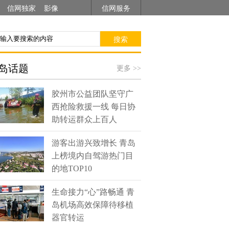
信网独家
影像
信网服务
搜索
岛话题
更多 >>
胶州市公益团队坚守广
西抢险救援一线 每日协
助转运群众上百人
游客出游兴致增长 青岛
上榜境内自驾游热门目
的地TOP10
生命接力“心”路畅通 青
岛机场高效保障待移植
器官转运