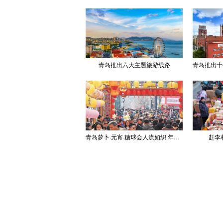
青岛推出六大主题旅游线路
青岛萝卜·元宵·糖球会人流如织 年味浓郁
赶李