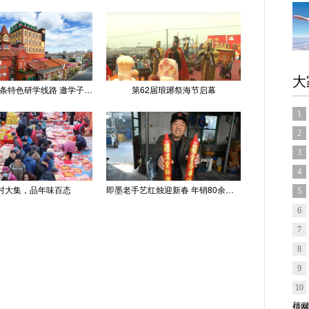
大
青岛推出十条特色研学线路 邀学子逐梦深蓝探知山海
第62届琅琊祭海节启幕
1
2
3
4
村大集，品年味百态
即墨老手艺红烛迎新春 年销80余吨供不应求
5
6
7
8
9
10
信网