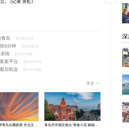
。 (记者 景虹)
深
日青岛
2014/12/10
快5分钟
2014/09/10
更亲情
2014/10/06
揽客新平台
2014/10/13
组最后机会
2014/10/20
更多 >>
“世纪晚霞”带青岛出圈刷屏 市北文旅推出精品线路
青岛市市南区推出“青春小店·赋能计划” 聚满青岛温情