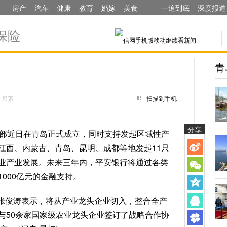
房产
汽车
健康
教育
婚嫁
美食
一追到底
深度报道
保险
青
：尺素
扫描到手机
分享
业部近日在青岛正式成立，同时支持发起区域性产
江西、内蒙古、青岛、昆明、成都等地发起11只
业产业发展。未来三年内，平安银行将通过各类
000亿元的金融支持。
张俊涛表示，将从产业龙头企业切入，整合全产
与50余家国家级农业龙头企业签订了战略合作协