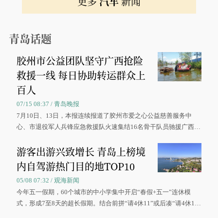
更多
汽车
新闻
青岛话题
胶州市公益团队坚守广西抢险
救援一线 每日协助转运群众上
百人
07/15 08:37 / 青岛晚报
7月10日、13日，本报连续报道了胶州市爱之心公益慈善服务中
心、市退役军人兵锋应急救援队火速集结16名骨干队员驰援广西灾
区、奋战在抢险一线的故事，得到众多读者点赞。
游客出游兴致增长 青岛上榜境
内自驾游热门目的地TOP10
05/08 07:32 / 观海新闻
今年五一假期，60个城市的中小学集中开启“春假+五一”连休模
式，形成7至8天的超长假期。结合前拼“请4休11”或后凑“请4休1
0”的拼假方案，带动游客出游兴致增长。