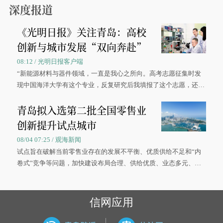
深度报道
《光明日报》关注青岛：高校
创新与城市发展“双向奔赴”
08:12 / 光明日报客户端
“新能源材料与器件领域，一直是我心之所向。高考志愿征集时发
现中国海洋大学有这个专业，反复研究后我填报了这个志愿，还真
被录取了。”今年7月，来自山西的学子郝君豪，如愿收到中国海洋
青岛拟入选第二批全国零售业
大学材料科学与工程学院材料类专业的录取通知书。
创新提升试点城市
08/04 07:25 / 观海新闻
试点旨在破解当前零售业存在的发展不平衡、优质供给不足和“内
卷式”竞争等问题，加快建设布局合理、供给优质、业态多元、智
慧便捷、竞争有序的现代零售体系。
信网应用