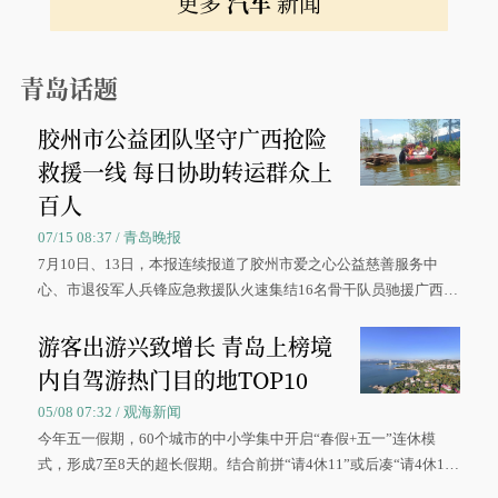
更多
汽车
新闻
青岛话题
胶州市公益团队坚守广西抢险
救援一线 每日协助转运群众上
百人
07/15 08:37 / 青岛晚报
7月10日、13日，本报连续报道了胶州市爱之心公益慈善服务中
心、市退役军人兵锋应急救援队火速集结16名骨干队员驰援广西灾
区、奋战在抢险一线的故事，得到众多读者点赞。
游客出游兴致增长 青岛上榜境
内自驾游热门目的地TOP10
05/08 07:32 / 观海新闻
今年五一假期，60个城市的中小学集中开启“春假+五一”连休模
式，形成7至8天的超长假期。结合前拼“请4休11”或后凑“请4休1
0”的拼假方案，带动游客出游兴致增长。