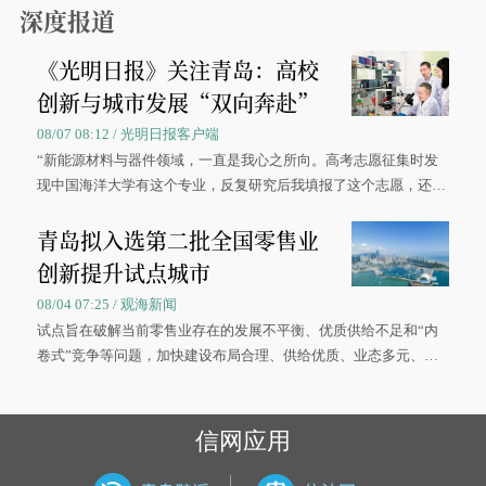
深度报道
《光明日报》关注青岛：高校
创新与城市发展“双向奔赴”
08/07 08:12 / 光明日报客户端
“新能源材料与器件领域，一直是我心之所向。高考志愿征集时发
现中国海洋大学有这个专业，反复研究后我填报了这个志愿，还真
被录取了。”今年7月，来自山西的学子郝君豪，如愿收到中国海洋
青岛拟入选第二批全国零售业
大学材料科学与工程学院材料类专业的录取通知书。
创新提升试点城市
08/04 07:25 / 观海新闻
试点旨在破解当前零售业存在的发展不平衡、优质供给不足和“内
卷式”竞争等问题，加快建设布局合理、供给优质、业态多元、智
慧便捷、竞争有序的现代零售体系。
信网应用