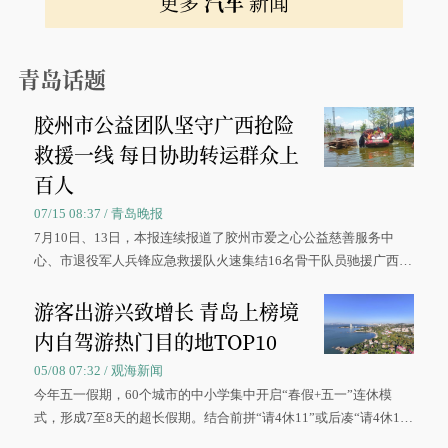
更多
汽车
新闻
青岛话题
胶州市公益团队坚守广西抢险
救援一线 每日协助转运群众上
百人
07/15 08:37 / 青岛晚报
7月10日、13日，本报连续报道了胶州市爱之心公益慈善服务中
心、市退役军人兵锋应急救援队火速集结16名骨干队员驰援广西灾
区、奋战在抢险一线的故事，得到众多读者点赞。
游客出游兴致增长 青岛上榜境
内自驾游热门目的地TOP10
05/08 07:32 / 观海新闻
今年五一假期，60个城市的中小学集中开启“春假+五一”连休模
式，形成7至8天的超长假期。结合前拼“请4休11”或后凑“请4休1
0”的拼假方案，带动游客出游兴致增长。