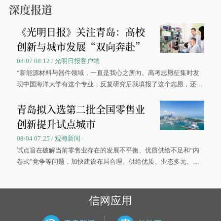
深度报道
《光明日报》关注青岛：高校
创新与城市发展“双向奔赴”
08/07 08:12 / 光明日报客户端
“新能源材料与器件领域，一直是我心之所向。高考志愿征集时发
现中国海洋大学有这个专业，反复研究后我填报了这个志愿，还真
被录取了。”今年7月，来自山西的学子郝君豪，如愿收到中国海洋
青岛拟入选第二批全国零售业
大学材料科学与工程学院材料类专业的录取通知书。
创新提升试点城市
08/04 07:25 / 观海新闻
试点旨在破解当前零售业存在的发展不平衡、优质供给不足和“内
卷式”竞争等问题，加快建设布局合理、供给优质、业态多元、智
慧便捷、竞争有序的现代零售体系。
信网应用