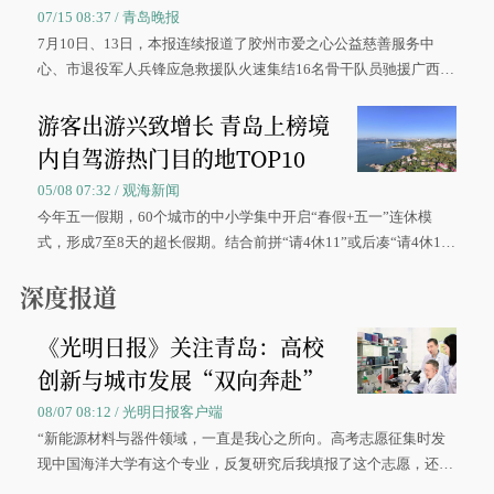
07/15 08:37 / 青岛晚报
7月10日、13日，本报连续报道了胶州市爱之心公益慈善服务中
心、市退役军人兵锋应急救援队火速集结16名骨干队员驰援广西灾
区、奋战在抢险一线的故事，得到众多读者点赞。
游客出游兴致增长 青岛上榜境
内自驾游热门目的地TOP10
05/08 07:32 / 观海新闻
今年五一假期，60个城市的中小学集中开启“春假+五一”连休模
式，形成7至8天的超长假期。结合前拼“请4休11”或后凑“请4休1
0”的拼假方案，带动游客出游兴致增长。
深度报道
《光明日报》关注青岛：高校
创新与城市发展“双向奔赴”
08/07 08:12 / 光明日报客户端
“新能源材料与器件领域，一直是我心之所向。高考志愿征集时发
现中国海洋大学有这个专业，反复研究后我填报了这个志愿，还真
被录取了。”今年7月，来自山西的学子郝君豪，如愿收到中国海洋