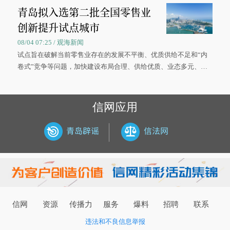
青岛拟入选第二批全国零售业
大学材料科学与工程学院材料类专业的录取通知书。
创新提升试点城市
08/04 07:25 / 观海新闻
试点旨在破解当前零售业存在的发展不平衡、优质供给不足和“内
卷式”竞争等问题，加快建设布局合理、供给优质、业态多元、智
慧便捷、竞争有序的现代零售体系。
信网应用
信网
资源
传播力
服务
爆料
招聘
联系
违法和不良信息举报