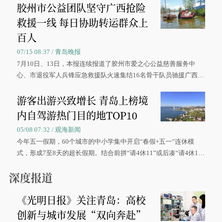
胶州市公益团队坚守广西抢险
救援一线 每日协助转运群众上
百人
07/15 08:37 / 青岛晚报
7月10日、13日，本报连续报道了胶州市爱之心公益慈善服务中
心、市退役军人兵锋应急救援队火速集结16名骨干队员驰援广西灾
区、奋战在抢险一线的故事，得到众多读者点赞。
游客出游兴致增长 青岛上榜境
内自驾游热门目的地TOP10
05/08 07:32 / 观海新闻
今年五一假期，60个城市的中小学集中开启“春假+五一”连休模
式，形成7至8天的超长假期。结合前拼“请4休11”或后凑“请4休1
0”的拼假方案，带动游客出游兴致增长。
深度报道
《光明日报》关注青岛：高校
创新与城市发展“双向奔赴”