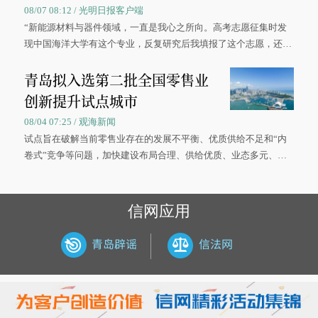
08/07 08:12 / 光明日报客户端
“新能源材料与器件领域，一直是我心之所向。高考志愿征集时发
现中国海洋大学有这个专业，反复研究后我填报了这个志愿，还真
被录取了。”今年7月，来自山西的学子郝君豪，如愿收到中国海洋
青岛拟入选第二批全国零售业
大学材料科学与工程学院材料类专业的录取通知书。
创新提升试点城市
08/04 07:25 / 观海新闻
试点旨在破解当前零售业存在的发展不平衡、优质供给不足和“内
卷式”竞争等问题，加快建设布局合理、供给优质、业态多元、智
慧便捷、竞争有序的现代零售体系。
信网应用