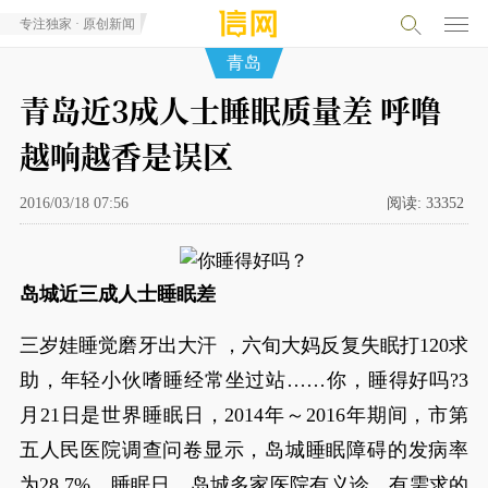
专注独家 · 原创新闻
青岛
青岛近3成人士睡眠质量差 呼噜
越响越香是误区
2016/03/18 07:56
阅读:
33352
岛城近三成人士睡眠差
三岁娃睡觉磨牙出大汗 ，六旬大妈反复失眠打120求
助，年轻小伙嗜睡经常坐过站……你，睡得好吗?3
月21日是世界睡眠日，2014年～2016年期间，市第
五人民医院调查问卷显示，岛城睡眠障碍的发病率
为28.7%。睡眠日，岛城多家医院有义诊，有需求的