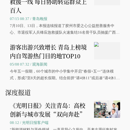
救援一线 每日协助转运群众上
百人
07/15 08:37 / 青岛晚报
7月10日、13日，本报连续报道了胶州市爱之心公益慈善服务中
心、市退役军人兵锋应急救援队火速集结16名骨干队员驰援广西灾
区、奋战在抢险一线的故事，得到众多读者点赞。
游客出游兴致增长 青岛上榜境
内自驾游热门目的地TOP10
05/08 07:32 / 观海新闻
今年五一假期，60个城市的中小学集中开启“春假+五一”连休模
式，形成7至8天的超长假期。结合前拼“请4休11”或后凑“请4休1
0”的拼假方案，带动游客出游兴致增长。
深度报道
《光明日报》关注青岛：高校
创新与城市发展“双向奔赴”
08:12 / 光明日报客户端
“新能源材料与器件领域，一直是我心之所向。高考志愿征集时发