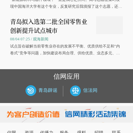
现中国海洋大学有这个专业，反复研究后我填报了这个志愿，还真
被录取了。”今年7月，来自山西的学子郝君豪，如愿收到中国海洋
青岛拟入选第二批全国零售业
大学材料科学与工程学院材料类专业的录取通知书。
创新提升试点城市
08/04 07:25 / 观海新闻
试点旨在破解当前零售业存在的发展不平衡、优质供给不足和“内
卷式”竞争等问题，加快建设布局合理、供给优质、业态多元、智
慧便捷、竞争有序的现代零售体系。
信网应用
信网
资源
传播力
服务
爆料
招聘
联系