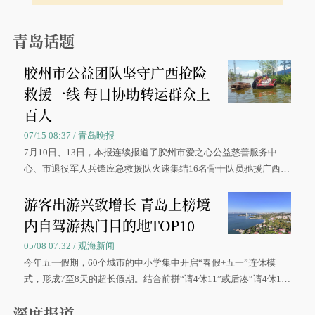
青岛话题
胶州市公益团队坚守广西抢险
救援一线 每日协助转运群众上
百人
07/15 08:37 / 青岛晚报
7月10日、13日，本报连续报道了胶州市爱之心公益慈善服务中
心、市退役军人兵锋应急救援队火速集结16名骨干队员驰援广西灾
区、奋战在抢险一线的故事，得到众多读者点赞。
游客出游兴致增长 青岛上榜境
内自驾游热门目的地TOP10
05/08 07:32 / 观海新闻
今年五一假期，60个城市的中小学集中开启“春假+五一”连休模
式，形成7至8天的超长假期。结合前拼“请4休11”或后凑“请4休1
0”的拼假方案，带动游客出游兴致增长。
深度报道