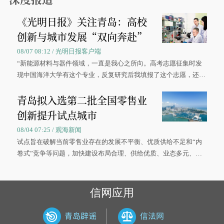
《光明日报》关注青岛：高校
创新与城市发展“双向奔赴”
08/07 08:12 / 光明日报客户端
“新能源材料与器件领域，一直是我心之所向。高考志愿征集时发
现中国海洋大学有这个专业，反复研究后我填报了这个志愿，还真
被录取了。”今年7月，来自山西的学子郝君豪，如愿收到中国海洋
青岛拟入选第二批全国零售业
大学材料科学与工程学院材料类专业的录取通知书。
创新提升试点城市
08/04 07:25 / 观海新闻
试点旨在破解当前零售业存在的发展不平衡、优质供给不足和“内
卷式”竞争等问题，加快建设布局合理、供给优质、业态多元、智
慧便捷、竞争有序的现代零售体系。
信网应用