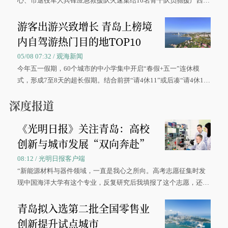
心、市退役军人兵锋应急救援队火速集结16名骨干队员驰援广西灾
区、奋战在抢险一线的故事，得到众多读者点赞。
游客出游兴致增长 青岛上榜境
内自驾游热门目的地TOP10
05/08 07:32 / 观海新闻
今年五一假期，60个城市的中小学集中开启“春假+五一”连休模
式，形成7至8天的超长假期。结合前拼“请4休11”或后凑“请4休1
0”的拼假方案，带动游客出游兴致增长。
深度报道
《光明日报》关注青岛：高校
创新与城市发展“双向奔赴”
08:12 / 光明日报客户端
“新能源材料与器件领域，一直是我心之所向。高考志愿征集时发
现中国海洋大学有这个专业，反复研究后我填报了这个志愿，还真
被录取了。”今年7月，来自山西的学子郝君豪，如愿收到中国海洋
青岛拟入选第二批全国零售业
大学材料科学与工程学院材料类专业的录取通知书。
创新提升试点城市