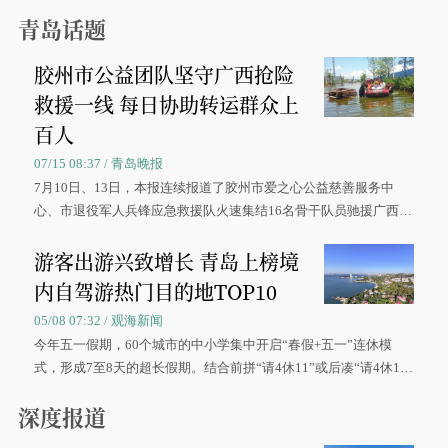
青岛话题
胶州市公益团队坚守广西抢险
救援一线 每日协助转运群众上
百人
07/15 08:37 / 青岛晚报
7月10日、13日，本报连续报道了胶州市爱之心公益慈善服务中
心、市退役军人兵锋应急救援队火速集结16名骨干队员驰援广西灾
区、奋战在抢险一线的故事，得到众多读者点赞。
游客出游兴致增长 青岛上榜境
内自驾游热门目的地TOP10
05/08 07:32 / 观海新闻
今年五一假期，60个城市的中小学集中开启“春假+五一”连休模
式，形成7至8天的超长假期。结合前拼“请4休11”或后凑“请4休1
0”的拼假方案，带动游客出游兴致增长。
深度报道