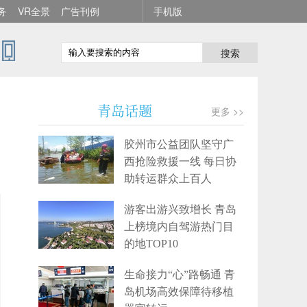
务
VR全景
广告刊例
手机版
搜索
导
青岛话题
更多 >>
胶州市公益团队坚守广
西抢险救援一线 每日协
助转运群众上百人
游客出游兴致增长 青岛
上榜境内自驾游热门目
的地TOP10
生命接力“心”路畅通 青
岛机场高效保障待移植