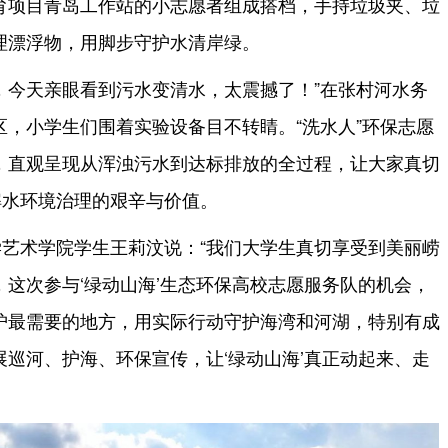
育项目青岛工作站的小志愿者组成搭档，手持垃圾夹、垃
理漂浮物，用脚步守护水清岸绿。
，今天亲眼看到污水变清水，太震撼了！”在张村河水务
，小学生们围着实验设备目不转睛。“洗水人”环保志愿
，直观呈现从浑浊污水到达标排放的全过程，让大家真切
解水环境治理的艰辛与价值。
艺术学院学生王莉汶说：“我们大学生真切享受到美丽崂
这次参与‘绿动山海’生态环保高校志愿服务队的机会，
护最需要的地方，用实际行动守护海湾和河湖，特别有成
巡河、护海、环保宣传，让‘绿动山海’真正动起来、走