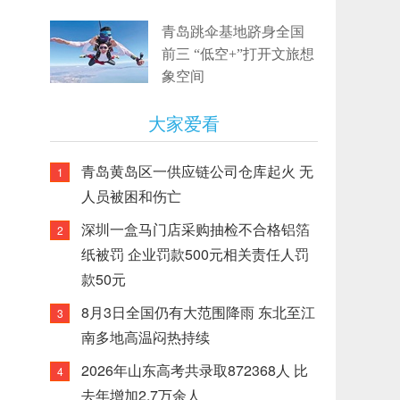
青岛跳伞基地跻身全国
前三 “低空+”打开文旅想
象空间
大家爱看
青岛黄岛区一供应链公司仓库起火 无
1
人员被困和伤亡
深圳一盒马门店采购抽检不合格铝箔
2
纸被罚 企业罚款500元相关责任人罚
款50元
8月3日全国仍有大范围降雨 东北至江
3
南多地高温闷热持续
2026年山东高考共录取872368人 比
4
去年增加2.7万余人