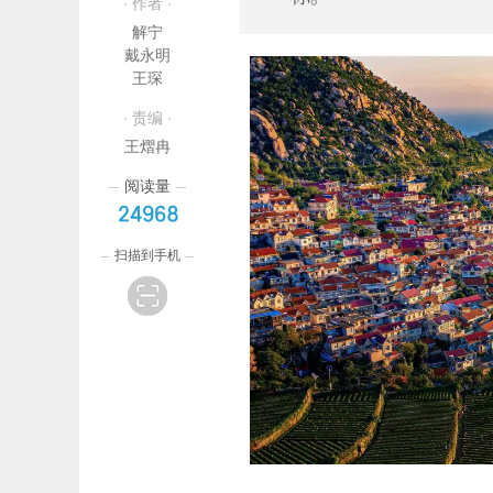
· 作者 ·
解宁
戴永明
王琛
· 责编 ·
王熠冉
阅读量
24968
扫描到手机