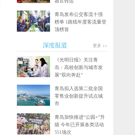
器官转运
青岛发布公交客流十强
榜单 1路线年度客流量登
顶榜首
深度报道
更多 >>
《光明日报》关注青
岛：高校创新与城市发
展“双向奔赴”
青岛拟入选第二批全国
零售业创新提升试点城
市
青岛加快推进“公园+”升
级 今年已开展各类活动
551场次