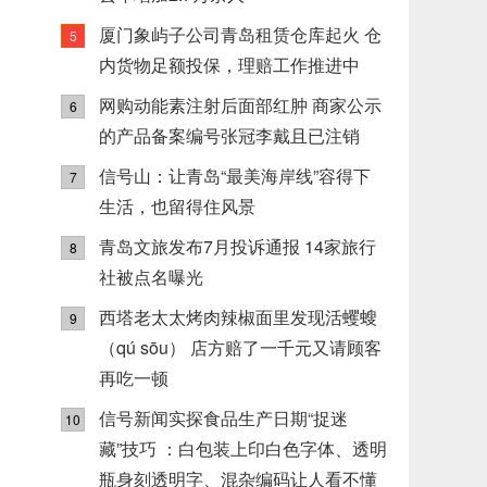
厦门象屿子公司青岛租赁仓库起火 仓
5
内货物足额投保，理赔工作推进中
网购动能素注射后面部红肿 商家公示
6
的产品备案编号张冠李戴且已注销
信号山：让青岛“最美海岸线”容得下
7
生活，也留得住风景
青岛文旅发布7月投诉通报 14家旅行
8
社被点名曝光
西塔老太太烤肉辣椒面里发现活蠼螋
9
（qú sōu） 店方赔了一千元又请顾客
再吃一顿
信号新闻实探食品生产日期“捉迷
10
藏”技巧 ：白包装上印白色字体、透明
瓶身刻透明字、混杂编码让人看不懂