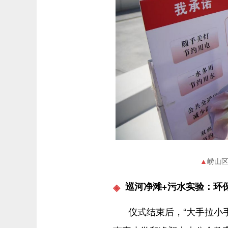
崂山区
巡河净滩+污水实验：环
仪式结束后，“大手拉小