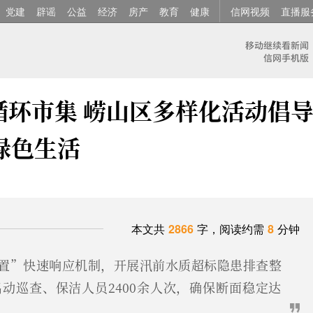
党建
辟谣
公益
经济
房产
教育
健康
信网视频
直播服
循环市集 崂山区多样化活动倡
绿色生活
本文共
2866
字，阅读约需
8
分钟
置”快速响应机制，开展汛前水质超标隐患排查整
动巡查、保洁人员2400余人次，确保断面稳定达