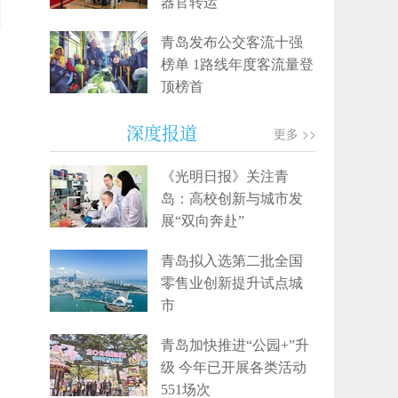
器官转运
青岛发布公交客流十强
榜单 1路线年度客流量登
顶榜首
深度报道
更多 >>
《光明日报》关注青
岛：高校创新与城市发
展“双向奔赴”
青岛拟入选第二批全国
零售业创新提升试点城
市
青岛加快推进“公园+”升
级 今年已开展各类活动
551场次