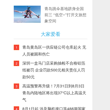
青岛跳伞基地跻身全国
前三 “低空+”打开文旅想
象空间
大家爱看
青岛黄岛区一供应链公司仓库起火 无
1
人员被困和伤亡
深圳一盒马门店采购抽检不合格铝箔
2
纸被罚 企业罚款500元相关责任人罚
款50元
高温预警再升级！7月31日到8月3日
3
青岛内陆地区将出现37°C以上高温天
气
8月1日起 涉及脑机接口等488项国家
4