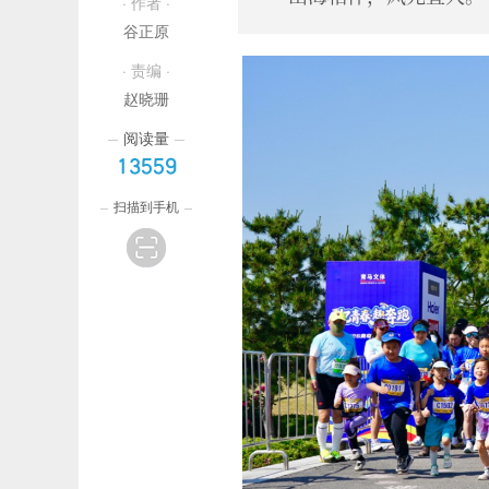
· 作者 ·
谷正原
· 责编 ·
赵晓珊
阅读量
13559
扫描到手机