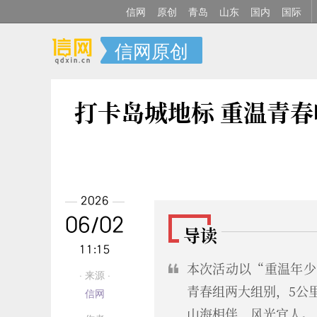
信网
原创
青岛
山东
国内
国际
信网原创
打卡岛城地标 重温青春
2026
06/02
导读
11:15
本次活动以“重温年少
· 来源 ·
青春组两大组别，5公
信网
山海相伴，风光宜人。