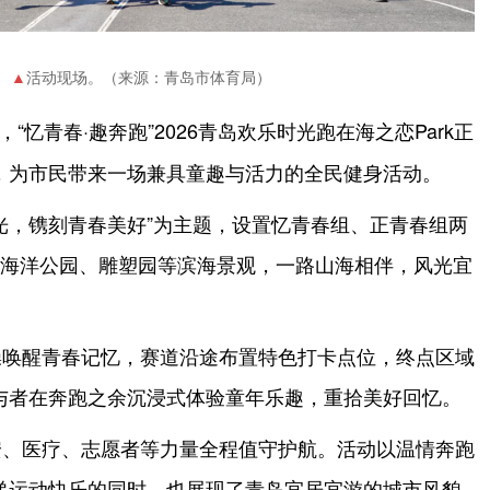
活动现场。（来源：青岛市体育局）
，“忆青春·趣奔跑”2026青岛欢乐时光跑在海之恋Park正
，为市民带来一场兼具童趣与活力的全民健身活动。
光，镌刻青春美好”为主题，设置忆青春组、正青春组两
地海洋公园、雕塑园等滨海景观，一路山海相伴，风光宜
操唤醒青春记忆，赛道沿途布置特色打卡点位，终点区域
与者在奔跑之余沉浸式体验童年乐趣，重拾美好回忆。
安、医疗、志愿者等力量全程值守护航。活动以温情奔跑
递运动快乐的同时，也展现了青岛宜居宜游的城市风貌。