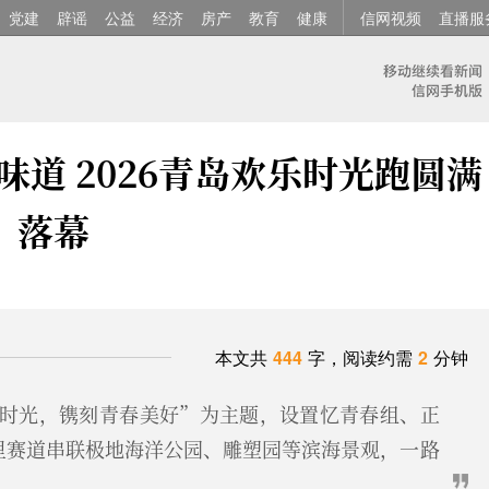
党建
辟谣
公益
经济
房产
教育
健康
信网视频
直播服
味道 2026青岛欢乐时光跑圆满
落幕
本文共
444
字，阅读约需
2
分钟
时光，镌刻青春美好”为主题，设置忆青春组、正
里赛道串联极地海洋公园、雕塑园等滨海景观，一路