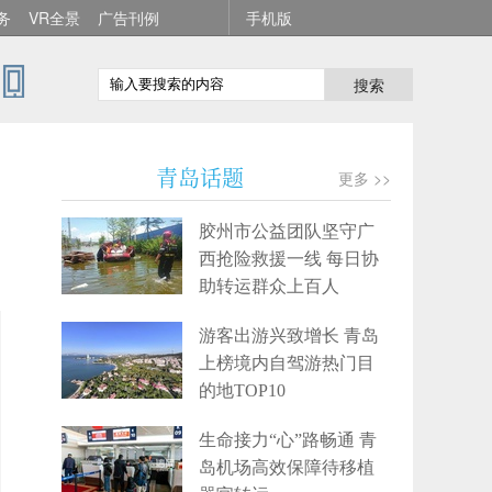
务
VR全景
广告刊例
手机版
搜索
青岛话题
更多 >>
胶州市公益团队坚守广
西抢险救援一线 每日协
助转运群众上百人
游客出游兴致增长 青岛
上榜境内自驾游热门目
的地TOP10
生命接力“心”路畅通 青
岛机场高效保障待移植