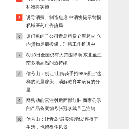
标准将实施
诱导消费、制造焦虑 中消协提示警惕
5
私域医药广告骗局
厦门象屿子公司青岛租赁仓库起火 仓
6
内货物足额投保，理赔工作推进中
8月3日全国仍有大范围降雨 东北至江
7
南多地高温闷热持续
信号山：别让“山姆骑手招985硕士”这
8
样的流量噱头，消解教育本该有的分
量
网购动能素注射后面部红肿 商家公示
9
的产品备案编号张冠李戴且已注销
信号山：让青岛“最美海岸线”容得下
10
生活，也留得住风景