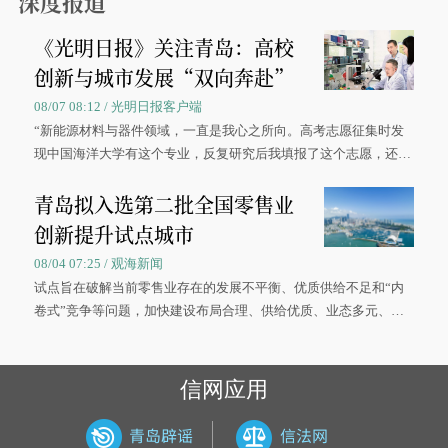
深度报道
《光明日报》关注青岛：高校
创新与城市发展“双向奔赴”
08/07 08:12 / 光明日报客户端
“新能源材料与器件领域，一直是我心之所向。高考志愿征集时发
现中国海洋大学有这个专业，反复研究后我填报了这个志愿，还真
被录取了。”今年7月，来自山西的学子郝君豪，如愿收到中国海洋
青岛拟入选第二批全国零售业
大学材料科学与工程学院材料类专业的录取通知书。
创新提升试点城市
08/04 07:25 / 观海新闻
试点旨在破解当前零售业存在的发展不平衡、优质供给不足和“内
卷式”竞争等问题，加快建设布局合理、供给优质、业态多元、智
慧便捷、竞争有序的现代零售体系。
信网应用