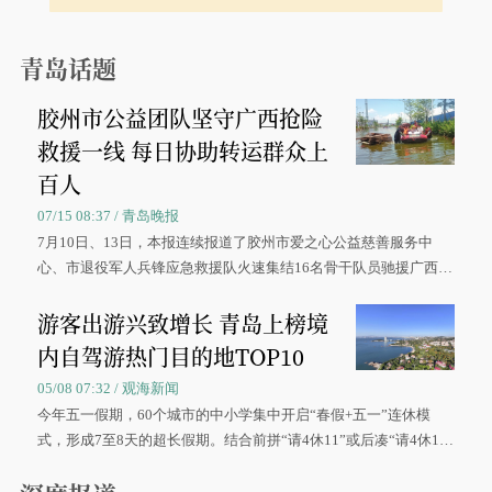
青岛话题
胶州市公益团队坚守广西抢险
救援一线 每日协助转运群众上
百人
07/15 08:37 / 青岛晚报
7月10日、13日，本报连续报道了胶州市爱之心公益慈善服务中
心、市退役军人兵锋应急救援队火速集结16名骨干队员驰援广西灾
区、奋战在抢险一线的故事，得到众多读者点赞。
游客出游兴致增长 青岛上榜境
内自驾游热门目的地TOP10
05/08 07:32 / 观海新闻
今年五一假期，60个城市的中小学集中开启“春假+五一”连休模
式，形成7至8天的超长假期。结合前拼“请4休11”或后凑“请4休1
0”的拼假方案，带动游客出游兴致增长。