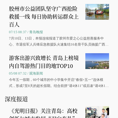
胶州市公益团队坚守广西抢险
救援一线 每日协助转运群众上
百人
07/15 08:37 / 青岛晚报
7月10日、13日，本报连续报道了胶州市爱之心公益慈善服务中
心、市退役军人兵锋应急救援队火速集结16名骨干队员驰援广西灾
区、奋战在抢险一线的故事，得到众多读者点赞。
游客出游兴致增长 青岛上榜境
内自驾游热门目的地TOP10
05/08 07:32 / 观海新闻
今年五一假期，60个城市的中小学集中开启“春假+五一”连休模
式，形成7至8天的超长假期。结合前拼“请4休11”或后凑“请4休1
0”的拼假方案，带动游客出游兴致增长。
深度报道
《光明日报》关注青岛：高校