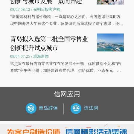
创新与城市发展“双向奔赴”
08/07 08:12 / 光明日报客户端
“新能源材料与器件领域，一直是我心之所向。高考志愿征集时发
现中国海洋大学有这个专业，反复研究后我填报了这个志愿，还真
被录取了。”今年7月，来自山西的学子郝君豪，如愿收到中国海洋
青岛拟入选第二批全国零售业
大学材料科学与工程学院材料类专业的录取通知书。
创新提升试点城市
08/04 07:25 / 观海新闻
试点旨在破解当前零售业存在的发展不平衡、优质供给不足和“内
卷式”竞争等问题，加快建设布局合理、供给优质、业态多元、智
慧便捷、竞争有序的现代零售体系。
信网应用