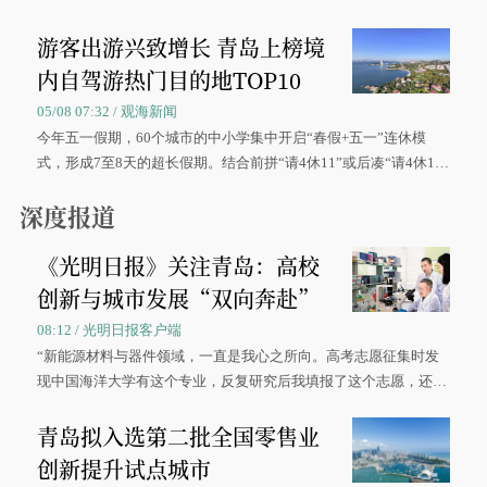
区、奋战在抢险一线的故事，得到众多读者点赞。
游客出游兴致增长 青岛上榜境
内自驾游热门目的地TOP10
05/08 07:32 / 观海新闻
今年五一假期，60个城市的中小学集中开启“春假+五一”连休模
式，形成7至8天的超长假期。结合前拼“请4休11”或后凑“请4休1
0”的拼假方案，带动游客出游兴致增长。
深度报道
《光明日报》关注青岛：高校
创新与城市发展“双向奔赴”
08:12 / 光明日报客户端
“新能源材料与器件领域，一直是我心之所向。高考志愿征集时发
现中国海洋大学有这个专业，反复研究后我填报了这个志愿，还真
被录取了。”今年7月，来自山西的学子郝君豪，如愿收到中国海洋
青岛拟入选第二批全国零售业
大学材料科学与工程学院材料类专业的录取通知书。
创新提升试点城市