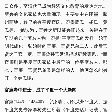
口众多，至清代已成为经济文化教育的发达之地。
新兴的文化家族也大量涌现，主要集中在即墨、胶
州两地，较早的有平度官氏、即墨蓝氏、杨氏、黄
氏等。”她认为，官姓之所以能兴旺起来，关键在于
早期的几个著名人物，即是“平度官氏的发祥，始于
明代成化、弘治时的官廉、官贤兄弟二人，此后官
贤之子官一夔、官廉曾孙官延泽得以延续家风。”而
官廉则是平度官氏家族中最早的一位平度名人。那
么，官廉、官贤兄弟又是怎样的人，他俩怎么能兴
旺一个姓氏呢?
官廉考中进士，成了平度一个大新闻
官廉(1443～1484年)，字汝清，明代莱州平度人。据
平度文史专家李树先生所著《平度史话》记载，官