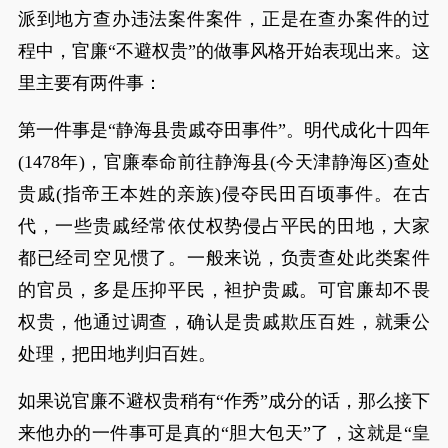
派到地方查办违法案件案件，正是在查办案件的过
程中，官廉“不避权贵”的做事风格开始表现出来。这
里主要有两件事：
第一件事是“静海县贵戚夺田事件”。明代成化十四年
(1478年)，官廉奉命前往静海县(今天津静海区)查处
贵戚(指帝王本姓的亲族)侵夺民田百顷事件。在古
代，一些贵戚经常依仗权势侵占平民的田地，大家
都已经司空见惯了。一般来说，负责查处此类案件
的官员，多是压抑平民，袒护贵戚。可官廉却不畏
权贵，他通过调查，确认是贵戚欺压百姓，就秉公
处理，把田地判归百姓。
如果说官廉不避权贵稍有“作秀”成分的话，那么接下
来他办的一件事可是真的“胆大包天”了，这就是“皇