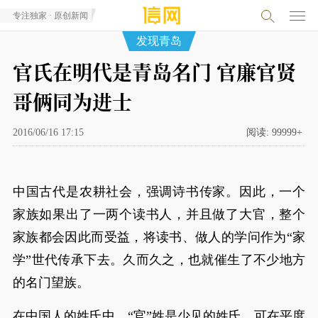
专注独家 · 原创新闻
发现青岛
官氏在明代是青岛名门 官廉官贤
哥俩同为进士
2016/06/16 17:15
阅读:
99999+
中国古代是农耕社会，强调诗书传家。因此，一个
家族如果出了一两个读书人，并且做了大官，整个
家族都会因此而受益，将读书、做人的学问作为“家
学”世代传承下去。久而久之，也就催生了不少地方
的名门望族。
在中国人的姓氏中，“官”姓是少见的姓氏，可在平度