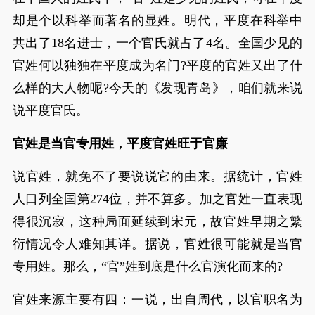
却是个以科举而著名的显姓。明代，平度在科举中
共出了18名进士，一个官氏就占了4名。全国少见的
官姓何以独独在平度成为名门?平度的官姓又出了什
么样的大人物呢?今天的《发现青岛》，咱们就来说
说平度官氏。
官姓是当官专用姓，平度官姓旺于官廉
说官姓，就免不了要说说它的由来。据统计，官姓
人口列全国第274位，并不算多。加之官姓一直表现
得很沉寂，这种局面延续到宋元，故官姓早期之繁
衍情况令人难知其详。据说，官姓很可能就是当官
专用姓。那么，“官”姓到底是什么官演化而来的?
官姓来源主要有四：一说，出自周代，以官职名为