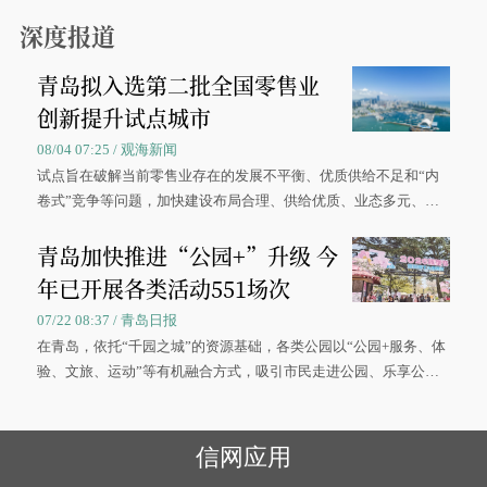
0”的拼假方案，带动游客出游兴致增长。
深度报道
青岛拟入选第二批全国零售业
创新提升试点城市
08/04 07:25 / 观海新闻
试点旨在破解当前零售业存在的发展不平衡、优质供给不足和“内
卷式”竞争等问题，加快建设布局合理、供给优质、业态多元、智
慧便捷、竞争有序的现代零售体系。
青岛加快推进“公园+”升级 今
年已开展各类活动551场次
07/22 08:37 / 青岛日报
在青岛，依托“千园之城”的资源基础，各类公园以“公园+服务、体
验、文旅、运动”等有机融合方式，吸引市民走进公园、乐享公
园，让绿色空间成为幸福宜居生活的载体。
信网应用