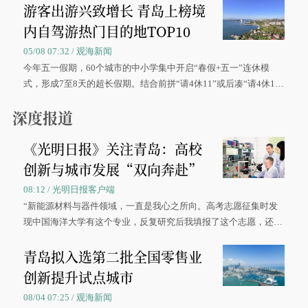
游客出游兴致增长 青岛上榜境
内自驾游热门目的地TOP10
05/08 07:32 / 观海新闻
今年五一假期，60个城市的中小学集中开启“春假+五一”连休模
式，形成7至8天的超长假期。结合前拼“请4休11”或后凑“请4休1
0”的拼假方案，带动游客出游兴致增长。
深度报道
《光明日报》关注青岛：高校
创新与城市发展“双向奔赴”
08:12 / 光明日报客户端
“新能源材料与器件领域，一直是我心之所向。高考志愿征集时发
现中国海洋大学有这个专业，反复研究后我填报了这个志愿，还真
被录取了。”今年7月，来自山西的学子郝君豪，如愿收到中国海洋
青岛拟入选第二批全国零售业
大学材料科学与工程学院材料类专业的录取通知书。
创新提升试点城市
08/04 07:25 / 观海新闻